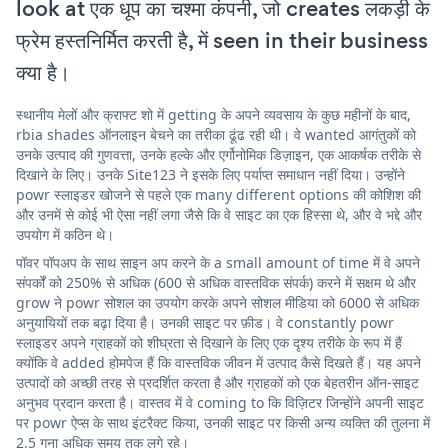
look at एक धूप का चश्मा कंपनी, जो creates लकड़ी के
फ्रेम हस्तनिर्मित करती है, में seen in their business
क्या है।
स्थानीय मेलों और क्राफ्ट शो में getting के अपने व्यवसाय के कुछ महीनों के बाद,
rbia shades ऑनलाइन बेचने का तरीका ढूंढ रही थी। वे wanted आगंतुकों को
उनके उत्पाद की गुणवत्ता, उनके हल्के और एर्गोनोमिक डिज़ाइन, एक आकर्षक तरीके से
दिखाने के लिए। उनके Site123 ने इसके लिए पर्याप्त समाधान नहीं दिया। उन्होंने
powr स्लाइडर खोजने से पहले एक many different options की कोशिश की
और उनमें से कोई भी ऐसा नहीं लगा जैसे कि वे साइट का एक हिस्सा थे, और वे भद्दे और
उपयोग में कठिन थे।
पॉवर पॉपअप के साथ साइन अप करने के a small amount of time में वे अपने
संपर्कों को 250% से अधिक (600 से अधिक वास्तविक संपर्क) करने में सक्षम थे और
grow ने powr सोशल का उपयोग करके अपने सोशल मीडिया को 6000 से अधिक
अनुयायियों तक बढ़ा दिया है। उनकी साइट पर फ़ीड। वे constantly powr
स्लाइडर अपने ग्राहकों को शीघ्रता से दिखाने के लिए एक दृश्य तरीके के रूप में हैं
क्योंकि वे added होमपेज हैं कि वास्तविक जीवन में उत्पाद कैसे दिखते हैं। यह अपने
उत्पादों को अच्छी तरह से प्रदर्शित करता है और ग्राहकों को एक बेहतरीन ऑन-साइट
अनुभव प्रदान करता है। वास्तव में वे coming to कि विज़िटर जिन्होंने अपनी साइट
पर powr ऐप्स के साथ इंटरैक्ट किया, उनकी साइट पर किसी अन्य व्यक्ति की तुलना में
2.5 गुना अधिक समय तक लगे रहे।