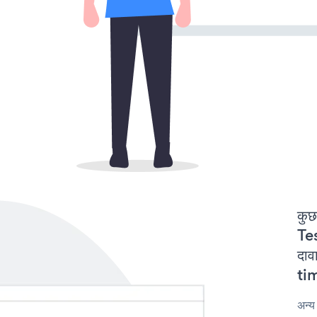
कुछ
Te
दाव
tim
अन्