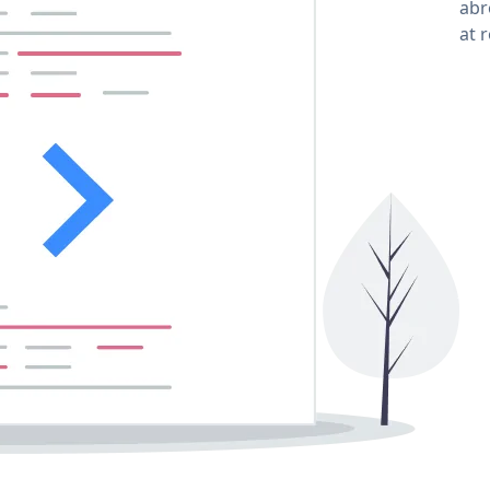
abro
at 