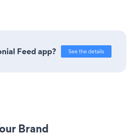
onial Feed app?
See the details
our Brand