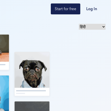
Start for free
Log In