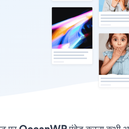
 पर OceanWP एंबेड करना कभी आसा