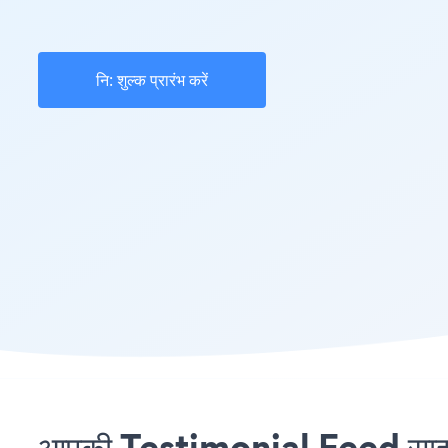
नि: शुल्क प्रारंभ करें
आपकी Testimonial Feed साइट