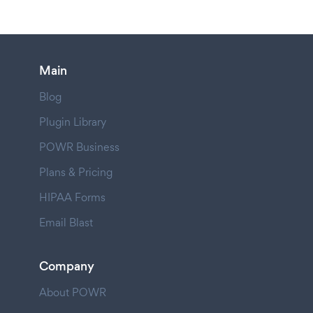
Main
Blog
Plugin Library
POWR Business
Plans & Pricing
HIPAA Forms
Email Blast
Company
About POWR