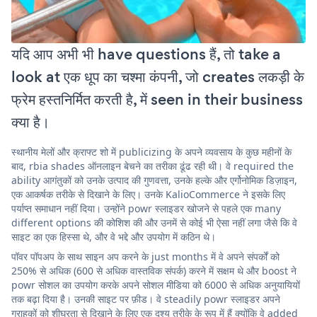
यदि आप अभी भी have questions हैं, तो take a
look at एक धूप का चश्मा कंपनी, जो creates लकड़ी के
फ्रेम हस्तनिर्मित करती है, में seen in their business
क्या है।
स्थानीय मेलों और क्राफ्ट शो में publicizing के अपने व्यवसाय के कुछ महीनों के
बाद, rbia shades ऑनलाइन बेचने का तरीका ढूंढ रही थी। वे required the
ability आगंतुकों को उनके उत्पाद की गुणवत्ता, उनके हल्के और एर्गोनोमिक डिज़ाइन,
एक आकर्षक तरीके से दिखाने के लिए। उनके KalioCommerce ने इसके लिए
पर्याप्त समाधान नहीं दिया। उन्होंने powr स्लाइडर खोजने से पहले एक many
different options की कोशिश की और उनमें से कोई भी ऐसा नहीं लगा जैसे कि वे
साइट का एक हिस्सा थे, और वे भद्दे और उपयोग में कठिन थे।
पॉवर पॉपअप के साथ साइन अप करने के just months में वे अपने संपर्कों को
250% से अधिक (600 से अधिक वास्तविक संपर्क) करने में सक्षम थे और boost ने
powr सोशल का उपयोग करके अपने सोशल मीडिया को 6000 से अधिक अनुयायियों
तक बढ़ा दिया है। उनकी साइट पर फ़ीड। वे steadily powr स्लाइडर अपने
ग्राहकों को शीघ्रता से दिखाने के लिए एक दृश्य तरीके के रूप में हैं क्योंकि वे added