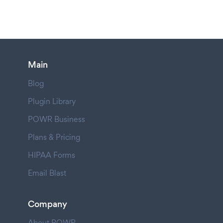
Main
Blog
Plugin Library
POWR Business
Plans & Pricing
HIPAA Forms
Email Blast
Company
About POWR