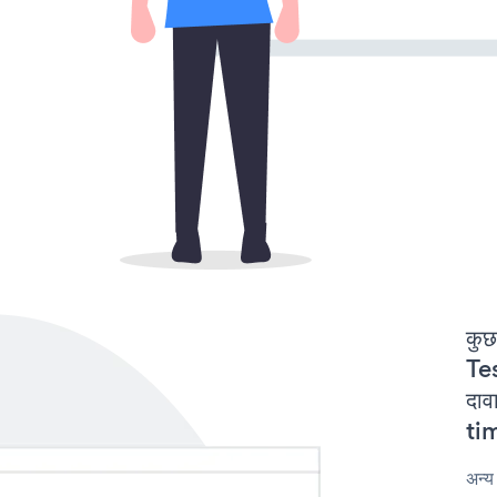
कुछ
Te
दाव
tim
अन्