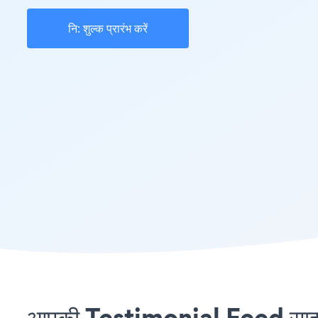
नि: शुल्क प्रारंभ करें
आपकी Testimonial Feed साइट 