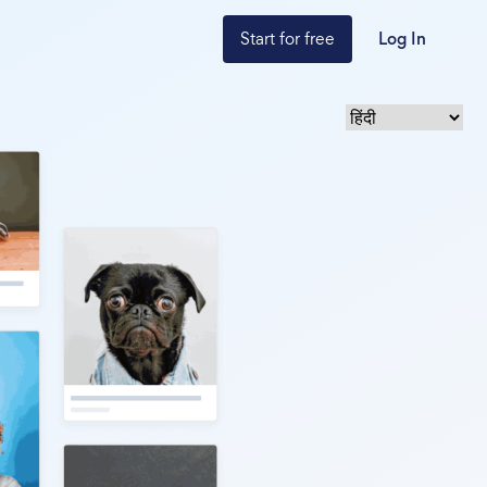
Start for free
Log In