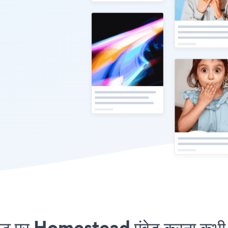
पर Homestead एंबेड करना कभी आ