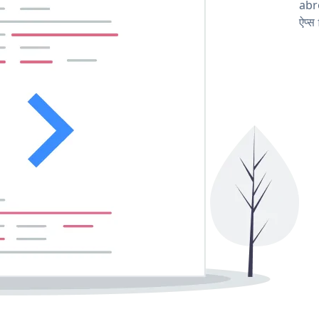
abro
ऐप्स