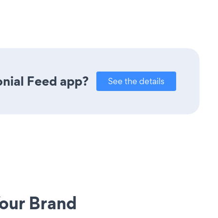
onial Feed app?
See the details
our Brand