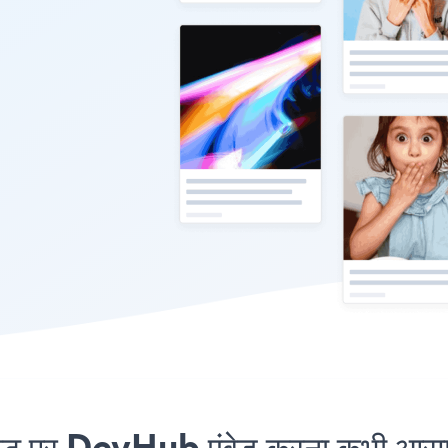
पर DevHub एंबेड करना कभी आसान 