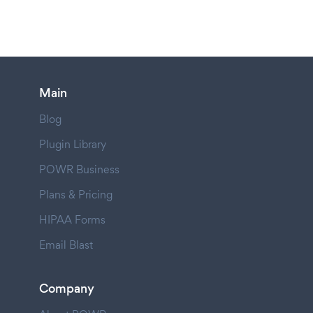
Main
Blog
Plugin Library
POWR Business
Plans & Pricing
HIPAA Forms
Email Blast
Company