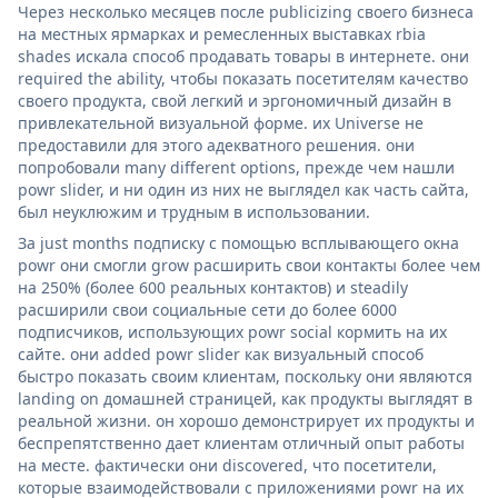
Через несколько месяцев после publicizing своего бизнеса
на местных ярмарках и ремесленных выставках rbia
shades искала способ продавать товары в интернете. они
required the ability, чтобы показать посетителям качество
своего продукта, свой легкий и эргономичный дизайн в
привлекательной визуальной форме. их Universe не
предоставили для этого адекватного решения. они
попробовали many different options, прежде чем нашли
powr slider, и ни один из них не выглядел как часть сайта,
был неуклюжим и трудным в использовании.
За just months подписку с помощью всплывающего окна
powr они смогли grow расширить свои контакты более чем
на 250% (более 600 реальных контактов) и steadily
расширили свои социальные сети до более 6000
подписчиков, использующих powr social кормить на их
сайте. они added powr slider как визуальный способ
быстро показать своим клиентам, поскольку они являются
landing on домашней страницей, как продукты выглядят в
реальной жизни. он хорошо демонстрирует их продукты и
беспрепятственно дает клиентам отличный опыт работы
на месте. фактически они discovered, что посетители,
которые взаимодействовали с приложениями powr на их