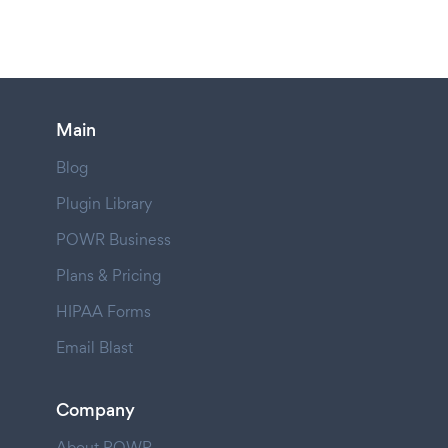
Main
Blog
Plugin Library
POWR Business
Plans & Pricing
HIPAA Forms
Email Blast
Company
About POWR