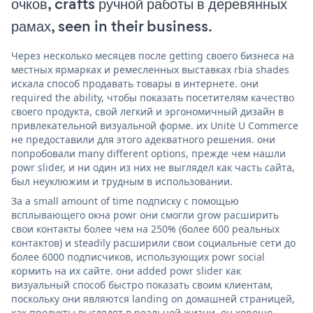
очков, crafts ручной работы в деревянных
рамах, seen in their business.
Через несколько месяцев после getting своего бизнеса на
местных ярмарках и ремесленных выставках rbia shades
искала способ продавать товары в интернете. они
required the ability, чтобы показать посетителям качество
своего продукта, свой легкий и эргономичный дизайн в
привлекательной визуальной форме. их Unite U Commerce
не предоставили для этого адекватного решения. они
попробовали many different options, прежде чем нашли
powr slider, и ни один из них не выглядел как часть сайта,
был неуклюжим и трудным в использовании.
За a small amount of time подписку с помощью
всплывающего окна powr они смогли grow расширить
свои контакты более чем на 250% (более 600 реальных
контактов) и steadily расширили свои социальные сети до
более 6000 подписчиков, использующих powr social
кормить на их сайте. они added powr slider как
визуальный способ быстро показать своим клиентам,
поскольку они являются landing on домашней страницей,
как продукты выглядят в реальной жизни. он хорошо