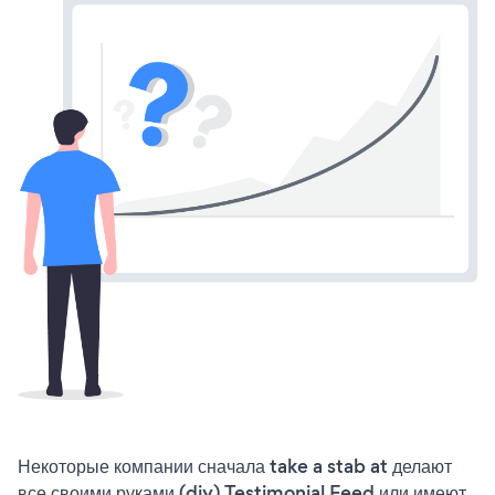
Некоторые компании сначала take a stab at делают
все своими руками (diy) Testimonial Feed или имеют