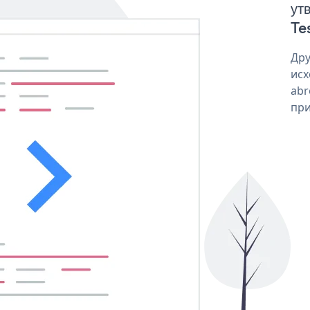
ут
Te
Дру
исх
abr
при