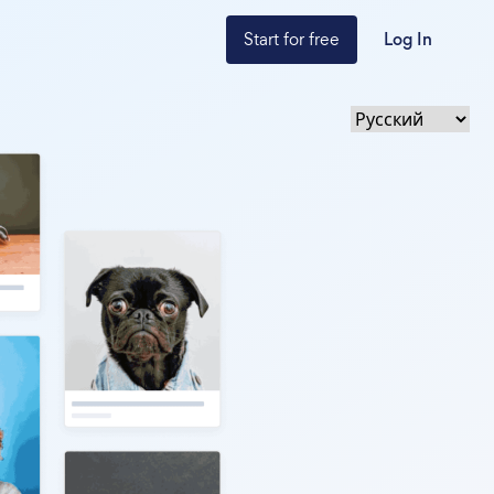
Start for free
Log In