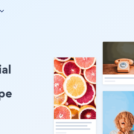
ial
pe