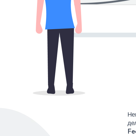
Не
де
Fe