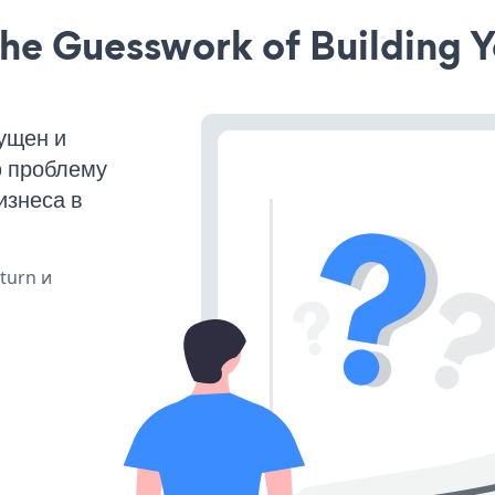
he Guesswork of Building Y
ущен и
ю проблему
изнеса в
 turn и