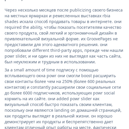
Через несколько месяцев после publicizing своего бизнеса
на местных ярмарках и ремесленных выставках rbia
shades искала способ продавать товары в интернете. они
required the ability, чтобы показать посетителям качество
своего продукта, свой легкий и эргономичный дизайн в
привлекательной визуальной форме. их GroovePages не
предоставили для этого адекватного решения. они
попробовали different third-party apps, прежде чем нашли
powr slider, и ни один из них не выглядел как часть сайта,
был неуклюжим и трудным в использовании.
За a small amount of time подписку с помощью
всплывающего окна powr они смогли boost расширить
свои контакты более чем на 250% (более 600 реальных
контактов) и constantly расширили свои социальные сети
до более 6000 подписчиков, использующих powr social
кормить на их сайте. они added powr slider как
визуальный способ быстро показать своим клиентам,
поскольку они являются landing on домашней страницей,
как продукты выглядят в реальной жизни. он хорошо
демонстрирует их продукты и беспрепятственно дает
клиентам отличный опыт работы на месте. фактически