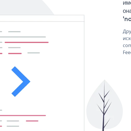
им
он
'no
Дру
исх
com
Fee