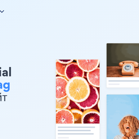
ial
ag
йт