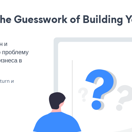
he Guesswork of Building Y
н и
ю проблему
изнеса в
 turn и