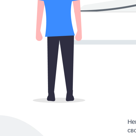
Не
св