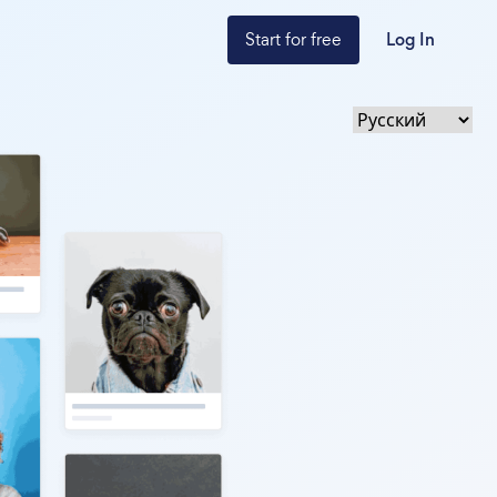
Start for free
Log In