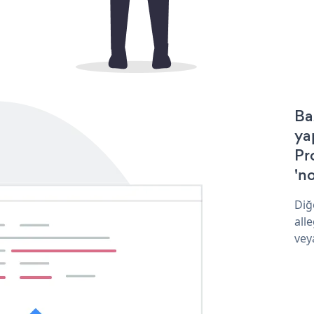
Ba
ya
Pr
'no
Diğ
all
vey