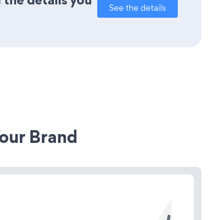
See the details
our Brand