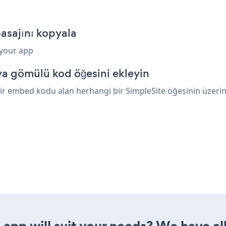
asajını kopyala
 your app
ya gömülü kod öğesini ekleyin
ir embed kodu alan herhangi bir SimpleSite öğesinin üzerine
app will suit your needs? We have all