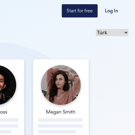
Start for free
Log In