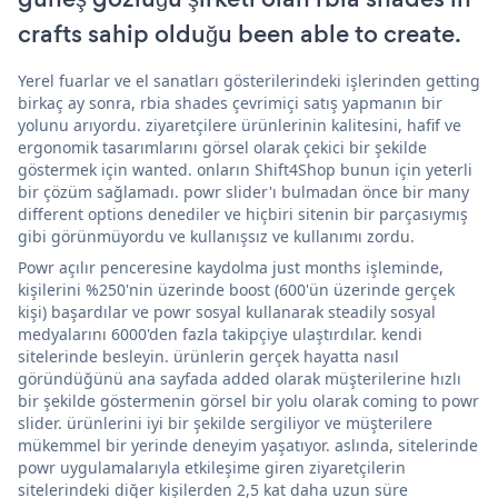
crafts sahip olduğu been able to create.
Yerel fuarlar ve el sanatları gösterilerindeki işlerinden getting
birkaç ay sonra, rbia shades çevrimiçi satış yapmanın bir
yolunu arıyordu. ziyaretçilere ürünlerinin kalitesini, hafif ve
ergonomik tasarımlarını görsel olarak çekici bir şekilde
göstermek için wanted. onların Shift4Shop bunun için yeterli
bir çözüm sağlamadı. powr slider'ı bulmadan önce bir many
different options denediler ve hiçbiri sitenin bir parçasıymış
gibi görünmüyordu ve kullanışsız ve kullanımı zordu.
Powr açılır penceresine kaydolma just months işleminde,
kişilerini %250'nin üzerinde boost (600'ün üzerinde gerçek
kişi) başardılar ve powr sosyal kullanarak steadily sosyal
medyalarını 6000'den fazla takipçiye ulaştırdılar. kendi
sitelerinde besleyin. ürünlerin gerçek hayatta nasıl
göründüğünü ana sayfada added olarak müşterilerine hızlı
bir şekilde göstermenin görsel bir yolu olarak coming to powr
slider. ürünlerini iyi bir şekilde sergiliyor ve müşterilere
mükemmel bir yerinde deneyim yaşatıyor. aslında, sitelerinde
powr uygulamalarıyla etkileşime giren ziyaretçilerin
sitelerindeki diğer kişilerden 2,5 kat daha uzun süre