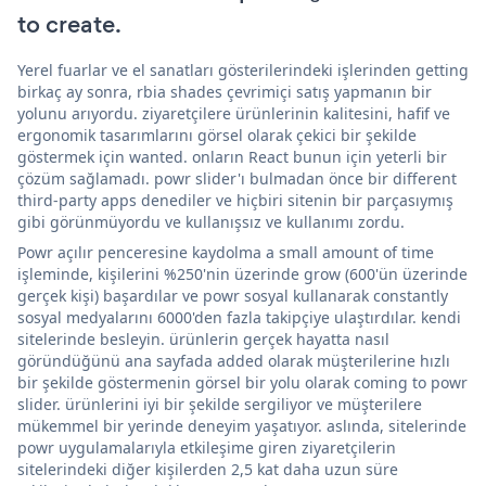
to create.
Yerel fuarlar ve el sanatları gösterilerindeki işlerinden getting
birkaç ay sonra, rbia shades çevrimiçi satış yapmanın bir
yolunu arıyordu. ziyaretçilere ürünlerinin kalitesini, hafif ve
ergonomik tasarımlarını görsel olarak çekici bir şekilde
göstermek için wanted. onların React bunun için yeterli bir
çözüm sağlamadı. powr slider'ı bulmadan önce bir different
third-party apps denediler ve hiçbiri sitenin bir parçasıymış
gibi görünmüyordu ve kullanışsız ve kullanımı zordu.
Powr açılır penceresine kaydolma a small amount of time
işleminde, kişilerini %250'nin üzerinde grow (600'ün üzerinde
gerçek kişi) başardılar ve powr sosyal kullanarak constantly
sosyal medyalarını 6000'den fazla takipçiye ulaştırdılar. kendi
sitelerinde besleyin. ürünlerin gerçek hayatta nasıl
göründüğünü ana sayfada added olarak müşterilerine hızlı
bir şekilde göstermenin görsel bir yolu olarak coming to powr
slider. ürünlerini iyi bir şekilde sergiliyor ve müşterilere
mükemmel bir yerinde deneyim yaşatıyor. aslında, sitelerinde
powr uygulamalarıyla etkileşime giren ziyaretçilerin
sitelerindeki diğer kişilerden 2,5 kat daha uzun süre