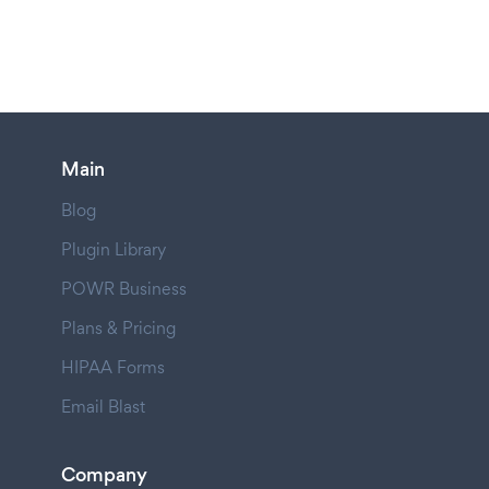
Main
Blog
Plugin Library
POWR Business
Plans & Pricing
HIPAA Forms
Email Blast
Company