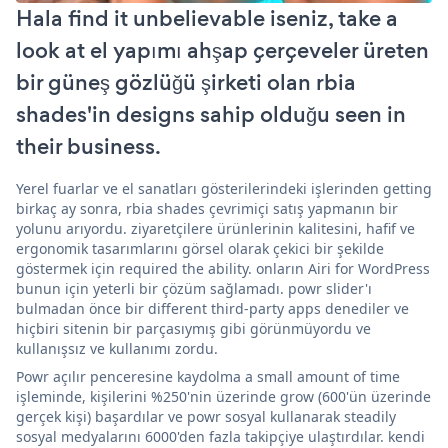
Hala find it unbelievable iseniz, take a
look at el yapımı ahşap çerçeveler üreten
bir güneş gözlüğü şirketi olan rbia
shades'in designs sahip olduğu seen in
their business.
Yerel fuarlar ve el sanatları gösterilerindeki işlerinden getting
birkaç ay sonra, rbia shades çevrimiçi satış yapmanın bir
yolunu arıyordu. ziyaretçilere ürünlerinin kalitesini, hafif ve
ergonomik tasarımlarını görsel olarak çekici bir şekilde
göstermek için required the ability. onların Airi for WordPress
bunun için yeterli bir çözüm sağlamadı. powr slider'ı
bulmadan önce bir different third-party apps denediler ve
hiçbiri sitenin bir parçasıymış gibi görünmüyordu ve
kullanışsız ve kullanımı zordu.
Powr açılır penceresine kaydolma a small amount of time
işleminde, kişilerini %250'nin üzerinde grow (600'ün üzerinde
gerçek kişi) başardılar ve powr sosyal kullanarak steadily
sosyal medyalarını 6000'den fazla takipçiye ulaştırdılar. kendi