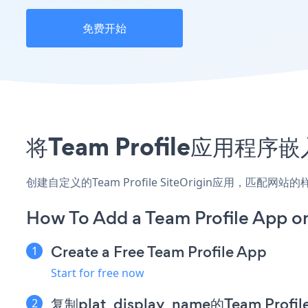
免费开始
将Team Profile应用程序
创建自定义的Team Profile SiteOrigin应用，匹配
How To Add a Team Profile App on
Create a Free Team Profile App
Start for free now
复制plat_display_name的Team Pro