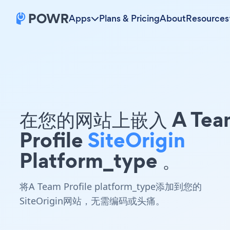
Apps
Plans & Pricing
About
Resources
在您的网站上嵌入 A Tea
Profile
SiteOrigin
Platform_type 。
将A Team Profile platform_type添加到您的
SiteOrigin网站，无需编码或头痛。