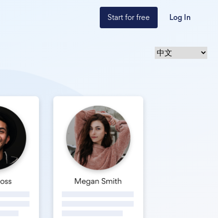
Start for free
Log In