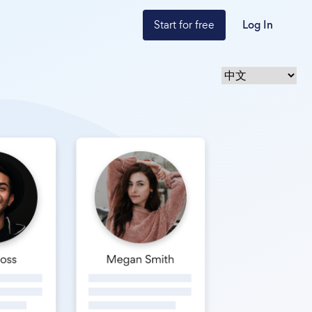
Start for free
Log In