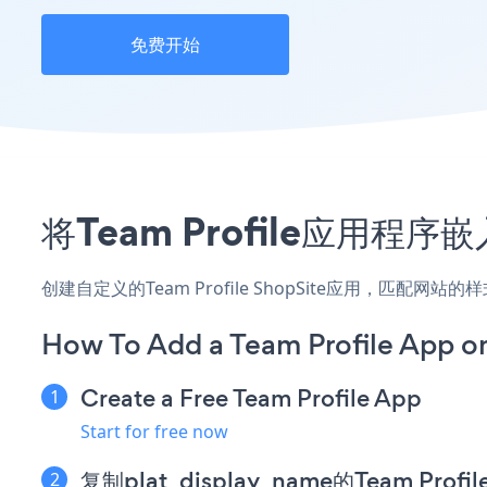
免费开始
将Team Profile应用程
创建自定义的Team Profile ShopSite应用，匹配网
How To Add a Team Profile App o
Create a Free Team Profile App
Start for free now
复制plat_display_name的Team Pro