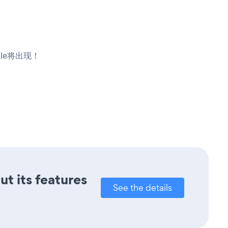
ile将出现！
ut its features
See the details