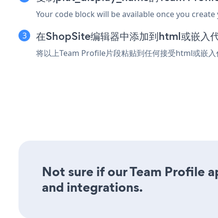
Your code block will be available once you create
在ShopSite编辑器中添加到html或嵌入
将以上Team Profile片段粘贴到任何接受html或嵌
Not sure if our Team Profile a
and integrations.