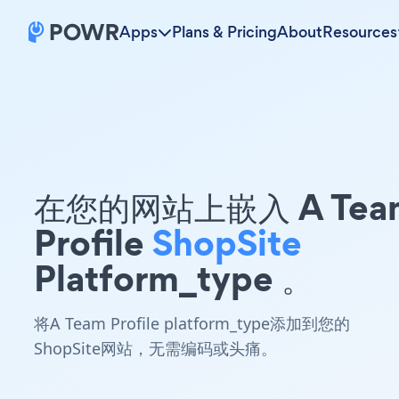
Apps
Plans & Pricing
About
Resources
在您的网站上嵌入 A Tea
Profile
ShopSite
Platform_type 。
将A Team Profile platform_type添加到您的
ShopSite网站，无需编码或头痛。