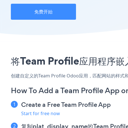
免费开始
将Team Profile应用
创建自定义的Team Profile Odoo应用，匹配网站的
How To Add a Team Profile App o
Create a Free Team Profile App
Start for free now
复制plat_display_name的Team Pro