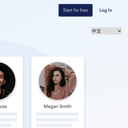
Start for free
Log In