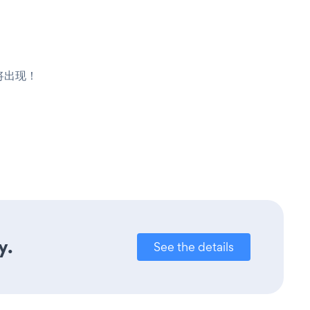
e将出现！
y.
See the details