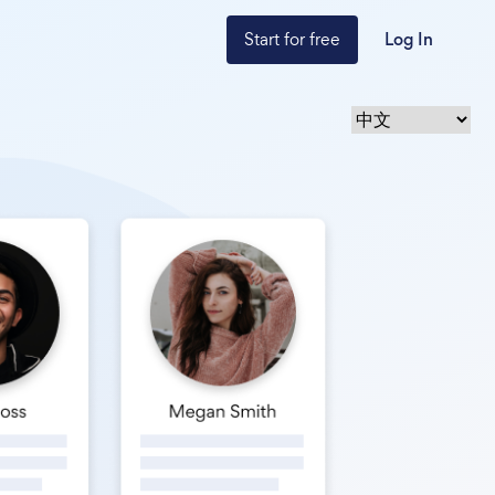
Start for free
Log In