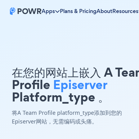
Apps
Plans & Pricing
About
Resources
在您的网站上嵌入 A Tea
Profile
Episerver
Platform_type 。
将A Team Profile platform_type添加到您的
Episerver网站，无需编码或头痛。