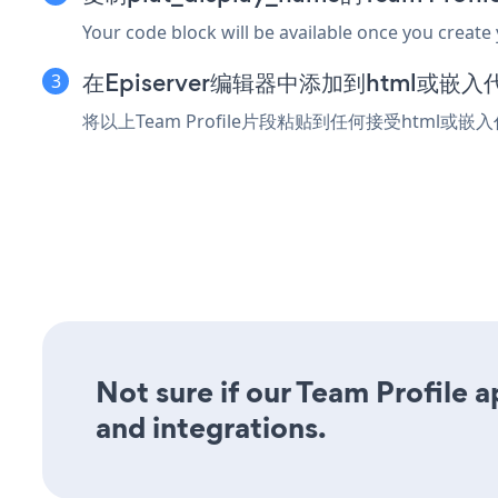
Your code block will be available once you create
在Episerver编辑器中添加到html或嵌
将以上Team Profile片段粘贴到任何接受html或嵌入
Not sure if our Team Profile a
and integrations.