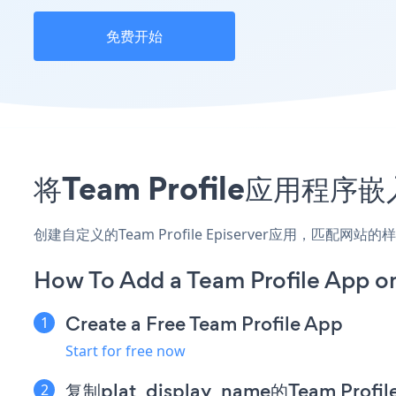
免费开始
将Team Profile应用程
创建自定义的Team Profile Episerver应用，匹配
How To Add a Team Profile App on
Create a Free Team Profile App
Start for free now
复制plat_display_name的Team Pro