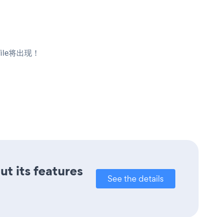
ile将出现！
ut its features
See the details