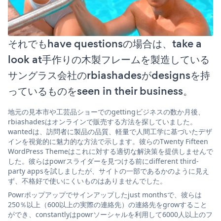
それでもhave questionsの場合は、take a
look at手作りの木製フレームを製造している
サングラス会社のrbiashadesがdesignsを持
っているものをseen in their business。
地元の見本市や工芸品ショーでのgettingビジネスの数か月後、
rbiashadesはオンラインで販売する方法を探していました。
wantedは、訪問者に製品の品質、軽量で人間工学に基づいたデザ
インを視覚的に魅力的な方法で示します。彼らのTwenty Fifteen
WordPress Themeはこれに対する適切な解決策を提供しませんで
した。彼らはpowrスライダーを見つける前にdifferent third-
party appsを試しましたが、サイトの一部であるかのように見え
ず、不格好で使いにくいものはありませんでした。
Powrポップアップでサインアップしたjust monthsで、彼らは
250％以上（600以上の実際の連絡先）の連絡先をgrowすること
ができ、constantlyはpowrソーシャルを利用して6000人以上のフ