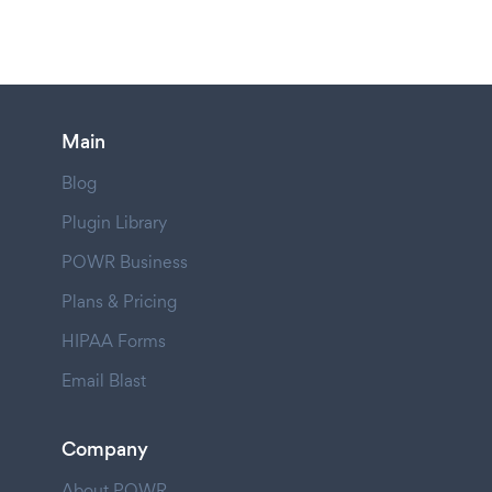
Main
Blog
Plugin Library
POWR Business
Plans & Pricing
HIPAA Forms
Email Blast
Company
About POWR