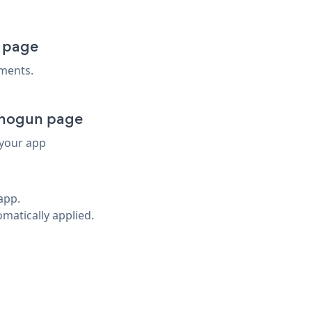
 page
ments.
Shogun page
 your app
app.
omatically applied.