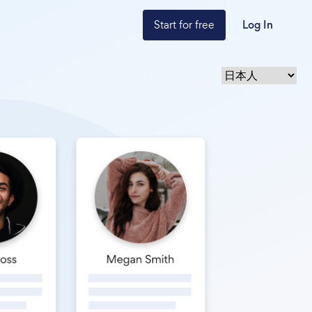
Start for free
Log In