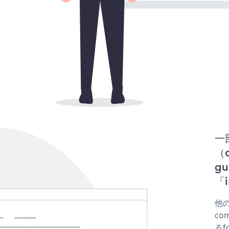
一
（d
gu
「i
他の
co
るf