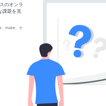
ネスのオンラ
な課題を克
ate、make、そ