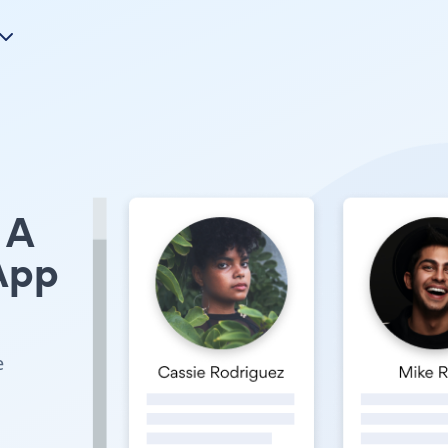
A
App
e