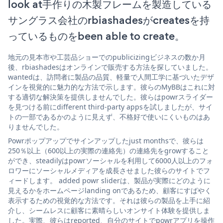
look at手作りの木製フレームを製造している
サングラス会社のrbiashadesがcreatesを持
っているものをbeen able to create。
地元の見本市や工芸品ショーでのpublicizingビジネスの数か月
後、rbiashadesはオンラインで販売する方法を探していました。
wantedは、訪問者に製品の品質、軽量で人間工学に基づいたデザ
インを視覚的に魅力的な方法で示します。彼らのMyBBはこれに対
する適切な解決策を提供しませんでした。彼らはpowrスライダー
を見つける前にdifferent third-party appsを試しましたが、サイ
トの一部であるかのように見えず、不格好で使いにくいものはあ
りませんでした。
Powrポップアップでサインアップしたjust monthsで、彼らは
250％以上（600以上の実際の連絡先）の連絡先をgrowすること
ができ、steadilyはpowrソーシャルを利用して6000人以上のフォ
ロワーにソーシャルメディアを成長させました彼らのサイトでフ
ィードします。 added powr sliderは、製品が実際にどのように
見えるかをホームページlanding onであるため、顧客にすばやく
表示するための視覚的な方法です。それは彼らの製品を上手に紹
介し、シームレスに顧客に素晴らしいオンサイト体験を提供しま
した。実際、彼らはreported、自分のサイトでpowrアプリを操作