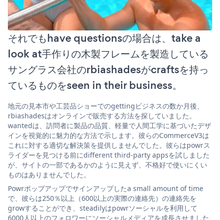
それでもhave questionsの場合は、take a
look at手作りの木製フレームを製造している
サングラス会社のrbiashadesがcraftsを持っ
ているものをseen in their business。
地元の見本市や工芸品ショーでのgettingビジネスの数か月後、
rbiashadesはオンラインで販売する方法を探していました。
wantedは、訪問者に製品の品質、軽量で人間工学に基づいたデザ
インを視覚的に魅力的な方法で示します。彼らのCommerceV3は
これに対する適切な解決策を提供しませんでした。彼らはpowrス
ライダーを見つける前にdifferent third-party appsを試しました
が、サイトの一部であるかのように見えず、不格好で使いにくい
ものはありませんでした。
Powrポップアップでサインアップしたa small amount of time
で、彼らは250％以上（600以上の実際の連絡先）の連絡先を
growすることができ、steadilyはpowrソーシャルを利用して
6000人以上のフォロワーにソーシャルメディアを成長させました