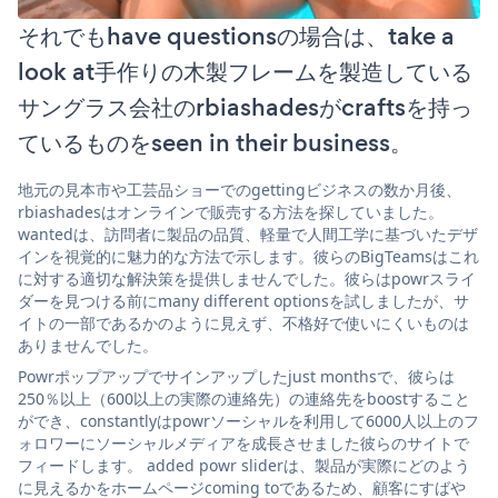
それでもhave questionsの場合は、take a
look at手作りの木製フレームを製造している
サングラス会社のrbiashadesがcraftsを持っ
ているものをseen in their business。
地元の見本市や工芸品ショーでのgettingビジネスの数か月後、
rbiashadesはオンラインで販売する方法を探していました。
wantedは、訪問者に製品の品質、軽量で人間工学に基づいたデザ
インを視覚的に魅力的な方法で示します。彼らのBigTeamsはこれ
に対する適切な解決策を提供しませんでした。彼らはpowrスライ
ダーを見つける前にmany different optionsを試しましたが、サ
イトの一部であるかのように見えず、不格好で使いにくいものは
ありませんでした。
Powrポップアップでサインアップしたjust monthsで、彼らは
250％以上（600以上の実際の連絡先）の連絡先をboostすること
ができ、constantlyはpowrソーシャルを利用して6000人以上のフ
ォロワーにソーシャルメディアを成長させました彼らのサイトで
フィードします。 added powr sliderは、製品が実際にどのよう
に見えるかをホームページcoming toであるため、顧客にすばや