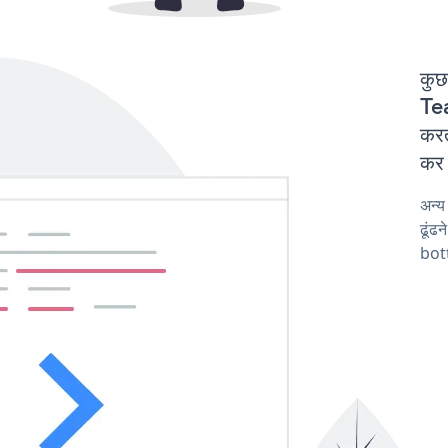
कुछ
Te
करत
कर 
अन्
ढूंढ
bot