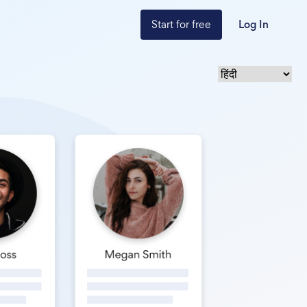
Start for free
Log In