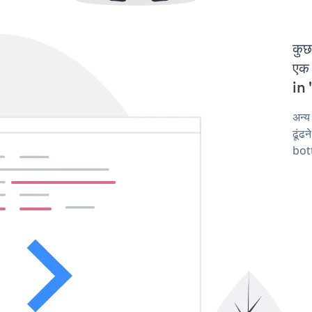
कुछ
एक 
in 
अन्
ढूंढ
bot