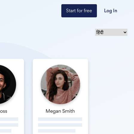
Start for free
Log In