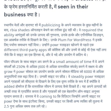
के फ्रेम हस्तनिर्मित करती है, में seen in their
business क्या है।
स्थानीय मेलों और क्राफ्ट शो में publicizing के अपने व्यवसाय के कुछ महीनों के
बाद, rbia shades ऑनलाइन बेचने का तरीका ढूंढ रही थी। वे required the
ability आगंतुकों को उनके उत्पाद की गुणवत्ता, उनके हल्के और एर्गोनोमिक डिज़ाइन,
एक आकर्षक तरीके से दिखाने के लिए। उनके Plum For WordPress ने इसके
लिए पर्याप्त समाधान नहीं दिया। उन्होंने powr स्लाइडर खोजने से पहले एक
different third-party apps की कोशिश की और उनमें से कोई भी ऐसा नहीं लगा
जैसे कि वे साइट का एक हिस्सा थे, और वे भद्दे और उपयोग में कठिन थे।
पॉवर पॉपअप के साथ साइन अप करने के a small amount of time में वे अपने
संपर्कों को 250% से अधिक (600 से अधिक वास्तविक संपर्क) करने में सक्षम थे और
grow ने powr सोशल का उपयोग करके अपने सोशल मीडिया को 6000 से अधिक
अनुयायियों तक बढ़ा दिया है। उनकी साइट पर फ़ीड। वे steadily powr स्लाइडर
अपने ग्राहकों को शीघ्रता से दिखाने के लिए एक दृश्य तरीके के रूप में हैं क्योंकि वे
added होमपेज हैं कि वास्तविक जीवन में उत्पाद कैसे दिखते हैं। यह अपने उत्पादों को
अच्छी तरह से प्रदर्शित करता है और ग्राहकों को एक बेहतरीन ऑन-साइट अनुभव
प्रदान करता है। वास्तव में वे coming to कि विज़िटर जिन्होंने अपनी साइट पर
powr ऐप्स के साथ इंटरैक्ट किया, उनकी साइट पर किसी अन्य व्यक्ति की तुलना में
2.5 गुना अधिक समय तक लगे रहे।