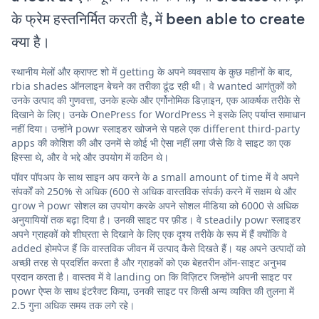
के फ्रेम हस्तनिर्मित करती है, में been able to create
क्या है।
स्थानीय मेलों और क्राफ्ट शो में getting के अपने व्यवसाय के कुछ महीनों के बाद,
rbia shades ऑनलाइन बेचने का तरीका ढूंढ रही थी। वे wanted आगंतुकों को
उनके उत्पाद की गुणवत्ता, उनके हल्के और एर्गोनोमिक डिज़ाइन, एक आकर्षक तरीके से
दिखाने के लिए। उनके OnePress for WordPress ने इसके लिए पर्याप्त समाधान
नहीं दिया। उन्होंने powr स्लाइडर खोजने से पहले एक different third-party
apps की कोशिश की और उनमें से कोई भी ऐसा नहीं लगा जैसे कि वे साइट का एक
हिस्सा थे, और वे भद्दे और उपयोग में कठिन थे।
पॉवर पॉपअप के साथ साइन अप करने के a small amount of time में वे अपने
संपर्कों को 250% से अधिक (600 से अधिक वास्तविक संपर्क) करने में सक्षम थे और
grow ने powr सोशल का उपयोग करके अपने सोशल मीडिया को 6000 से अधिक
अनुयायियों तक बढ़ा दिया है। उनकी साइट पर फ़ीड। वे steadily powr स्लाइडर
अपने ग्राहकों को शीघ्रता से दिखाने के लिए एक दृश्य तरीके के रूप में हैं क्योंकि वे
added होमपेज हैं कि वास्तविक जीवन में उत्पाद कैसे दिखते हैं। यह अपने उत्पादों को
अच्छी तरह से प्रदर्शित करता है और ग्राहकों को एक बेहतरीन ऑन-साइट अनुभव
प्रदान करता है। वास्तव में वे landing on कि विज़िटर जिन्होंने अपनी साइट पर
powr ऐप्स के साथ इंटरैक्ट किया, उनकी साइट पर किसी अन्य व्यक्ति की तुलना में
2.5 गुना अधिक समय तक लगे रहे।