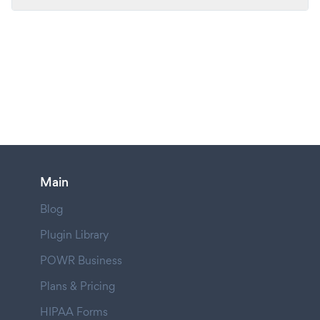
Main
Blog
Plugin Library
POWR Business
Plans & Pricing
HIPAA Forms