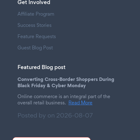
Get Involved
Affiliate Program
Success Stories
Feature Requests
Guest Blog Post
Featured Blog post
Converting Cross-Border Shoppers During
Black Friday & Cyber Monday
Online commerce is an integral part of the
overall retail business.
Read More
Posted by on
2026-08-07