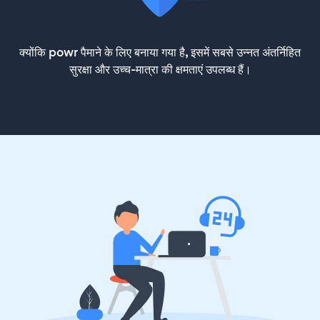
क्योंकि powr पैमाने के लिए बनाया गया है, इसमें सबसे उन्नत अंतर्निहित
सुरक्षा और उच्च-मात्रा की क्षमताएं उपलब्ध हैं।