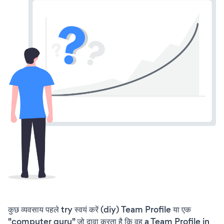
कुछ व्यवसाय पहले try स्वयं करें (diy) Team Profile या एक
"computer guru" जो दावा करता है कि वह a Team Profile in