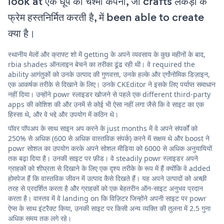
look at एक धूप का चश्मा कंपनी, जो crafts लकड़ी के
फ्रेम हस्तनिर्मित करती है, में been able to create
क्या है।
स्थानीय मेलों और क्राफ्ट शो में getting के अपने व्यवसाय के कुछ महीनों के बाद,
rbia shades ऑनलाइन बेचने का तरीका ढूंढ रही थी। वे required the
ability आगंतुकों को उनके उत्पाद की गुणवत्ता, उनके हल्के और एर्गोनोमिक डिज़ाइन,
एक आकर्षक तरीके से दिखाने के लिए। उनके CKEditor ने इसके लिए पर्याप्त समाधान
नहीं दिया। उन्होंने powr स्लाइडर खोजने से पहले एक different third-party
apps की कोशिश की और उनमें से कोई भी ऐसा नहीं लगा जैसे कि वे साइट का एक
हिस्सा थे, और वे भद्दे और उपयोग में कठिन थे।
पॉवर पॉपअप के साथ साइन अप करने के just months में वे अपने संपर्कों को
250% से अधिक (600 से अधिक वास्तविक संपर्क) करने में सक्षम थे और boost ने
powr सोशल का उपयोग करके अपने सोशल मीडिया को 6000 से अधिक अनुयायियों
तक बढ़ा दिया है। उनकी साइट पर फ़ीड। वे steadily powr स्लाइडर अपने
ग्राहकों को शीघ्रता से दिखाने के लिए एक दृश्य तरीके के रूप में हैं क्योंकि वे added
होमपेज हैं कि वास्तविक जीवन में उत्पाद कैसे दिखते हैं। यह अपने उत्पादों को अच्छी
तरह से प्रदर्शित करता है और ग्राहकों को एक बेहतरीन ऑन-साइट अनुभव प्रदान
करता है। वास्तव में वे landing on कि विज़िटर जिन्होंने अपनी साइट पर powr
ऐप्स के साथ इंटरैक्ट किया, उनकी साइट पर किसी अन्य व्यक्ति की तुलना में 2.5 गुना
अधिक समय तक लगे रहे।