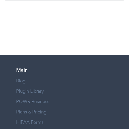
Main
Blog
Plugin Library
POWR Business
Plans & Pricing
HIPAA Forms