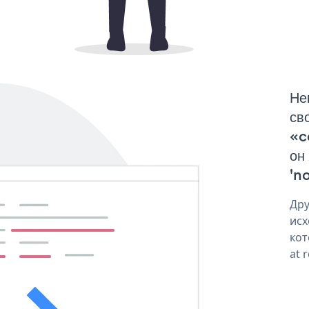
Не
св
«c
он
'no
Дру
исх
кот
at 