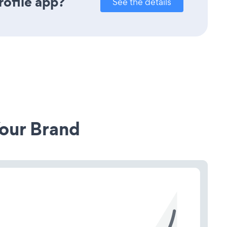
rofile app?
See the details
our Brand