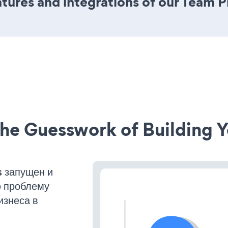
ures and integrations of our Team P
he Guesswork of Building Y
 запущен и
ю проблему
изнеса в