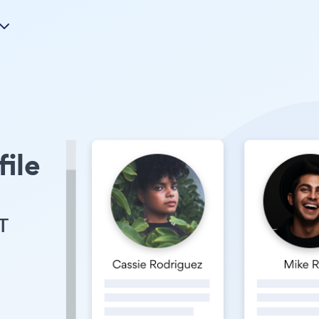
file
т