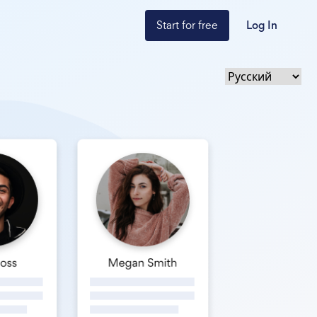
Start for free
Log In