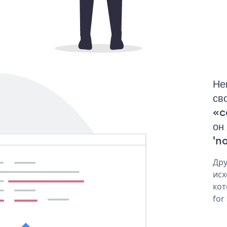
Не
св
«c
он
'no
Дру
исх
кот
for