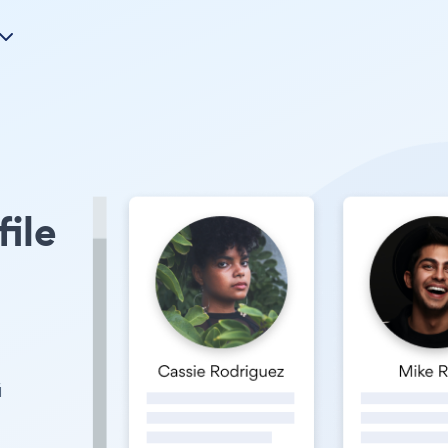
file
й