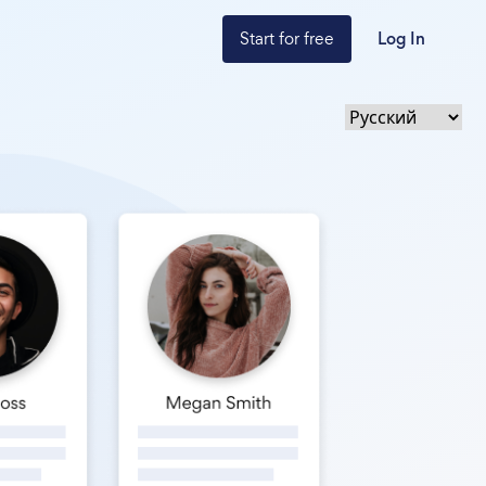
Start for free
Log In