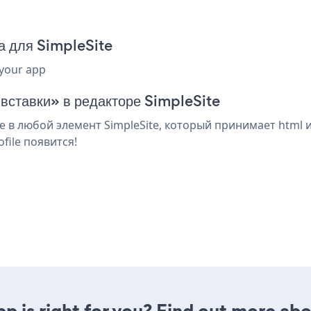
а для SimpleSite
 your app
 вставки» в редакторе SimpleSite
 в любой элемент SimpleSite, который принимает html 
file появится!
pp is right for you? Find out more abo