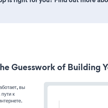
he Guesswork of Building Y
аботает, вы
пути к
интернете.