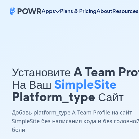
Apps
Plans & Pricing
About
Resources
Установите A Team Pro
На Ваш
SimpleSite
Platform_type Сайт
Добавь platform_type A Team Profile на сайт
SimpleSite без написания кода и без головно
боли