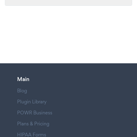
Main
Blog
Plugin Library
POWR Business
Plans & Pricing
HIPAA Forms