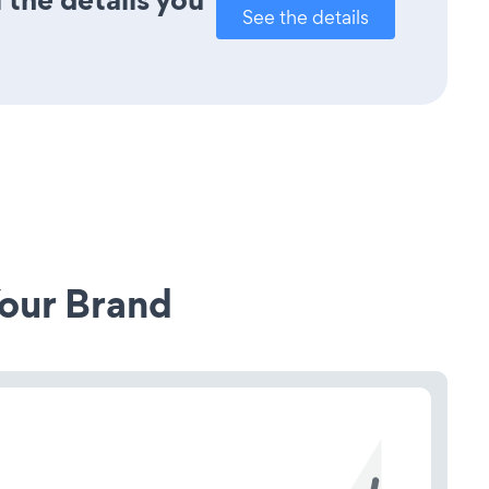
See the details
our Brand