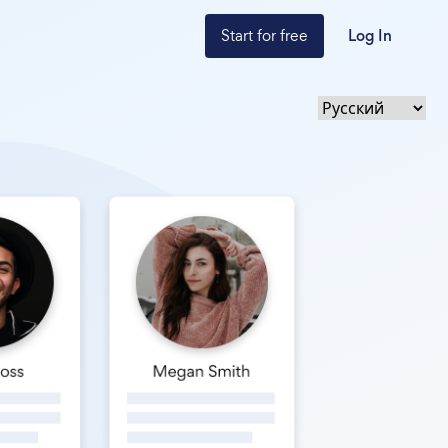
Start for free
Log In