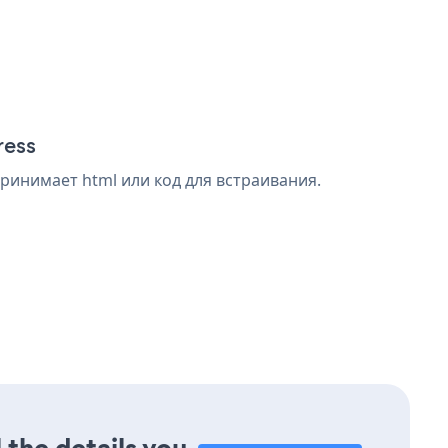
ress
принимает html или код для встраивания.
 the details you