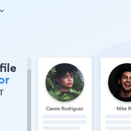
file
or
т