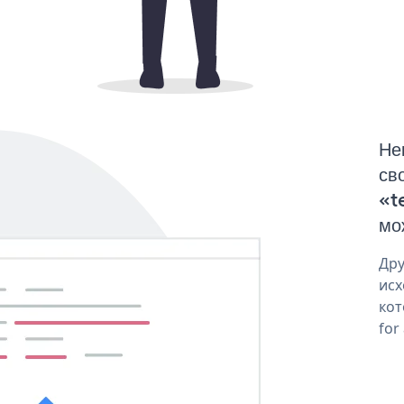
Не
св
«t
мо
Дру
исх
кот
for