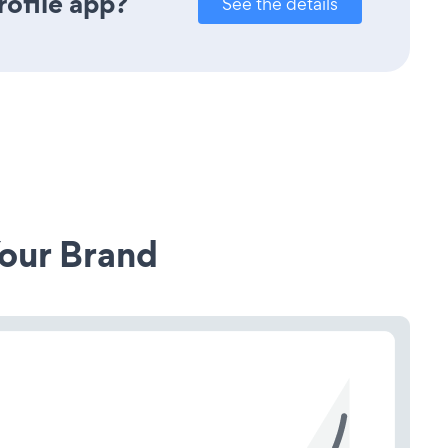
rofile app?
See the details
our Brand