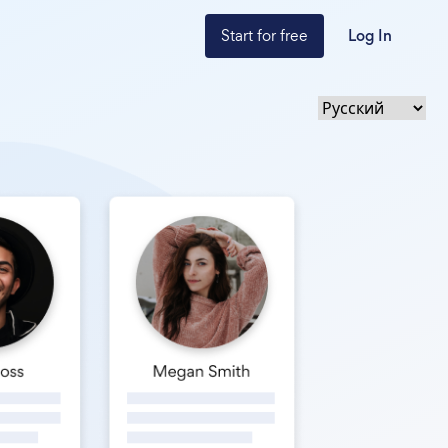
Start for free
Log In