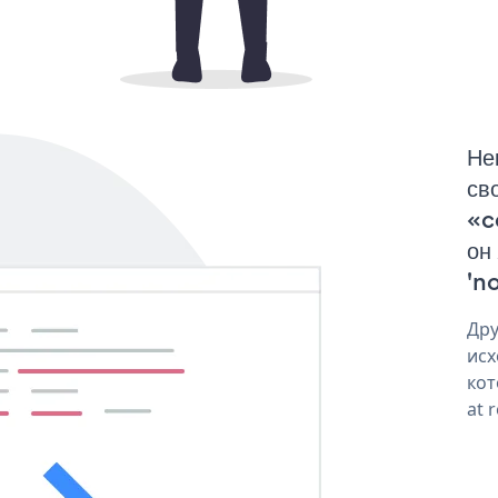
Не
св
«c
он
'no
Дру
исх
кот
at 