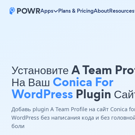
Apps
Plans & Pricing
About
Resources
Установите A Team Pro
На Ваш
Conica For
WordPress
Plugin Сай
Добавь plugin A Team Profile на сайт Conica fo
WordPress без написания кода и без головно
боли