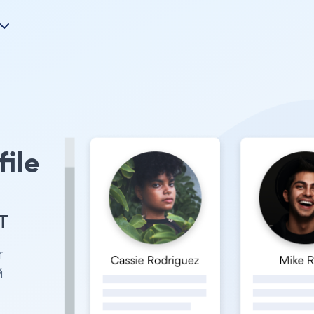
file
т
r
й