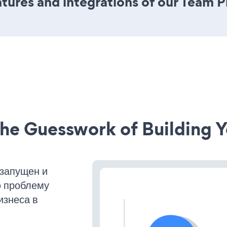
ures and integrations of our Team P
he Guesswork of Building Y
запущен и
ю проблему
изнеса в