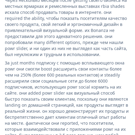
Через несколько месяцев после getting своего бизнеса на
местных ярмарках и ремесленных выставках rbia shades
искала способ продавать товары в интернете. они
required the ability, чтобы показать посетителям качество
своего продукта, свой легкий и эргономичный дизайн в
привлекательной визуальной форме. их Bonanza не
предоставили для этого адекватного решения. они
попробовали many different options, прежде чем нашли
powr slider, и ни один из них не выглядел как часть сайта,
был неуклюжим и трудным в использовании.
За just months подписку с помощью всплывающего окна
powr они смогли boost расширить свои контакты более
чем на 250% (более 600 реальных контактов) и steadily
расширили свои социальные сети до более 6000
подписчиков, использующих powr social кормить на их
сайте. они added powr slider как визуальный способ
быстро показать своим клиентам, поскольку они являются
landing on домашней страницей, как продукты выглядят в
реальной жизни. он хорошо демонстрирует их продукты и
беспрепятственно дает клиентам отличный опыт работы
на месте. фактически они reported, что посетители,
которые взаимодействовали с приложениями powr на их