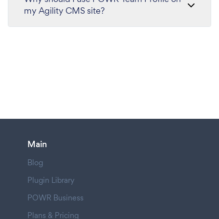
my Agility CMS site?
Main
Blog
Plugin Library
POWR Business
Plans & Pricing