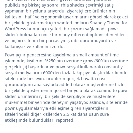
publicizing birkaç ay sonra, rbia shades çevrimiçi satış
yapmanın bir yolunu arıyordu. ziyaretçilere ürünlerinin
kalitesini, hafif ve ergonomik tasarımlarını görsel olarak çekici
bir şekilde göstermek için wanted. onların Shapely Theme for
WordPress bunun için yeterli bir çözüm sağlamadı. powr
slider'ı bulmadan önce bir many different options denediler
ve hiçbiri sitenin bir parçasıymış gibi görünmüyordu ve
kullanışsız ve kullanımı zordu.
Powr açılır penceresine kaydolma a small amount of time
işleminde, kişilerini %250'nin üzerinde grow (600'ün üzerinde
gerçek kişi) başardılar ve powr sosyal kullanarak constantly
sosyal medyalarını 6000'den fazla takipçiye ulaştırdılar. kendi
sitelerinde besleyin. ürünlerin gerçek hayatta nasıl
göründüğünü ana sayfada added olarak müşterilerine hızlı
bir şekilde göstermenin görsel bir yolu olarak coming to powr
slider. ürünlerini iyi bir şekilde sergiliyor ve müşterilere
mükemmel bir yerinde deneyim yaşatıyor. aslında, sitelerinde
powr uygulamalarıyla etkileşime giren ziyaretçilerin
sitelerindeki diğer kişilerden 2,5 kat daha uzun süre
etkileşimde bulundukları reported.