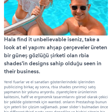
Hala find it unbelievable iseniz, take a
look at el yapımı ahşap çerçeveler üreten
bir güneş gözlüğü şirketi olan rbia
shades'in designs sahip olduğu seen in
their business.
Yerel fuarlar ve el sanatları gösterilerindeki işlerinden
publicizing birkaç ay sonra, rbia shades çevrimiçi satış
yapmanın bir yolunu arıyordu. ziyaretçilere ürünlerinin
kalitesini, hafif ve ergonomik tasarımlarını görsel olarak çekici
bir şekilde göstermek için wanted. onların Prestashop bunun
için yeterli bir çözüm sağlamadı. powr slider'ı bulmadan önce
bir different third-party apps denediler ve hiçbiri sitenin bir