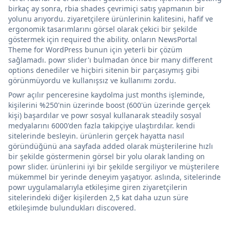
birkaç ay sonra, rbia shades çevrimiçi satış yapmanın bir
yolunu arıyordu. ziyaretçilere ürünlerinin kalitesini, hafif ve
ergonomik tasarımlarını görsel olarak çekici bir şekilde
göstermek için required the ability. onların NewsPortal
Theme for WordPress bunun için yeterli bir çözüm
sağlamadı. powr slider'ı bulmadan önce bir many different
options denediler ve hiçbiri sitenin bir parçasıymış gibi
görünmüyordu ve kullanışsız ve kullanımı zordu.
Powr açılır penceresine kaydolma just months işleminde,
kişilerini %250'nin üzerinde boost (600'ün üzerinde gerçek
kişi) başardılar ve powr sosyal kullanarak steadily sosyal
medyalarını 6000'den fazla takipçiye ulaştırdılar. kendi
sitelerinde besleyin. ürünlerin gerçek hayatta nasıl
göründüğünü ana sayfada added olarak müşterilerine hızlı
bir şekilde göstermenin görsel bir yolu olarak landing on
powr slider. ürünlerini iyi bir şekilde sergiliyor ve müşterilere
mükemmel bir yerinde deneyim yaşatıyor. aslında, sitelerinde
powr uygulamalarıyla etkileşime giren ziyaretçilerin
sitelerindeki diğer kişilerden 2,5 kat daha uzun süre
etkileşimde bulundukları discovered.