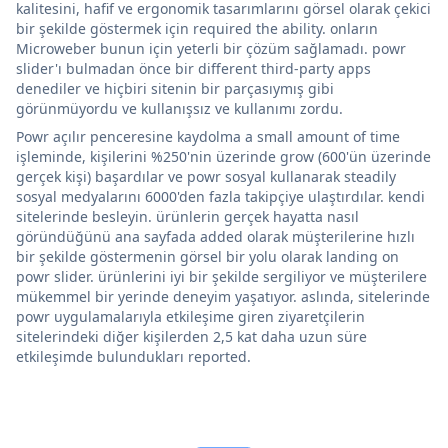
kalitesini, hafif ve ergonomik tasarımlarını görsel olarak çekici
bir şekilde göstermek için required the ability. onların
Microweber bunun için yeterli bir çözüm sağlamadı. powr
slider'ı bulmadan önce bir different third-party apps
denediler ve hiçbiri sitenin bir parçasıymış gibi
görünmüyordu ve kullanışsız ve kullanımı zordu.
Powr açılır penceresine kaydolma a small amount of time
işleminde, kişilerini %250'nin üzerinde grow (600'ün üzerinde
gerçek kişi) başardılar ve powr sosyal kullanarak steadily
sosyal medyalarını 6000'den fazla takipçiye ulaştırdılar. kendi
sitelerinde besleyin. ürünlerin gerçek hayatta nasıl
göründüğünü ana sayfada added olarak müşterilerine hızlı
bir şekilde göstermenin görsel bir yolu olarak landing on
powr slider. ürünlerini iyi bir şekilde sergiliyor ve müşterilere
mükemmel bir yerinde deneyim yaşatıyor. aslında, sitelerinde
powr uygulamalarıyla etkileşime giren ziyaretçilerin
sitelerindeki diğer kişilerden 2,5 kat daha uzun süre
etkileşimde bulundukları reported.