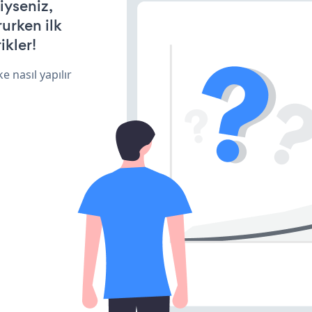
iyseniz,
rurken ilk
ikler!
e nasıl yapılır