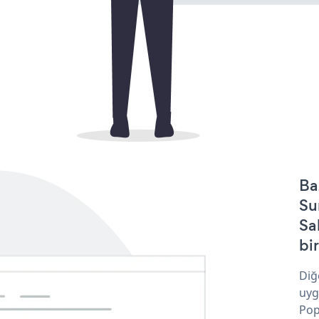
Ba
Su
Sa
bir
Diğ
uyg
Pop