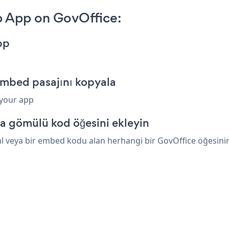
 App on GovOffice:
pp
mbed pasajını kopyala
 your app
a gömülü kod öğesini ekleyin
veya bir embed kodu alan herhangi bir GovOffice öğesinin ü