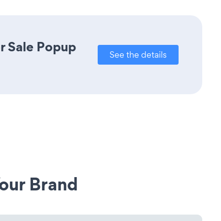
r Sale Popup
See the details
our Brand