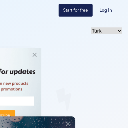
Start for free
Log In