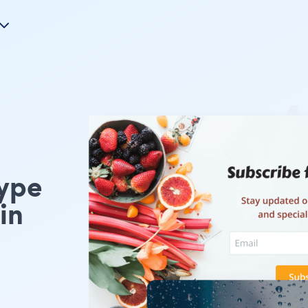
ype
in