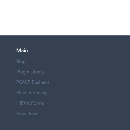
Main
Blog
Plugin Library
POWR Business
Plans & Pricing
HIPAA Forms
Email Blast