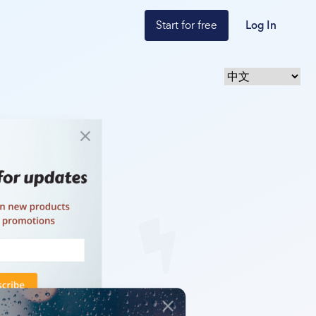
Start for free
Log In