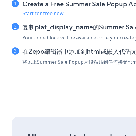
Create a Free Summer Sale Popup A
Start for free now
复制plat_display_name的Summer S
Your code block will be available once you create
在Zepo编辑器中添加到html或嵌入代码
将以上Summer Sale Popup片段粘贴到任何接受h