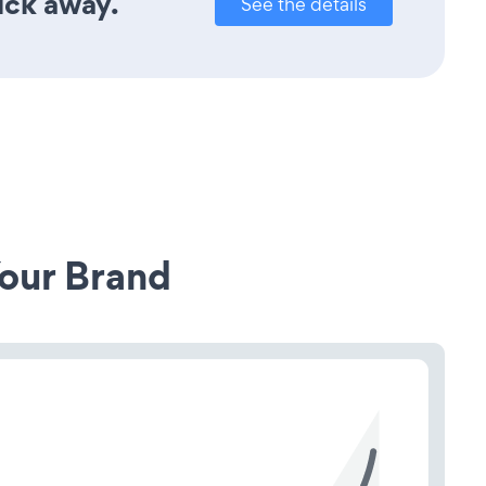
ick away.
See the details
our Brand