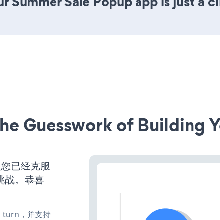
r Summer Sale Popup app is just a cl
he Guesswork of Building Y
么您已经克服
挑战。恭喜
e、turn，并支持