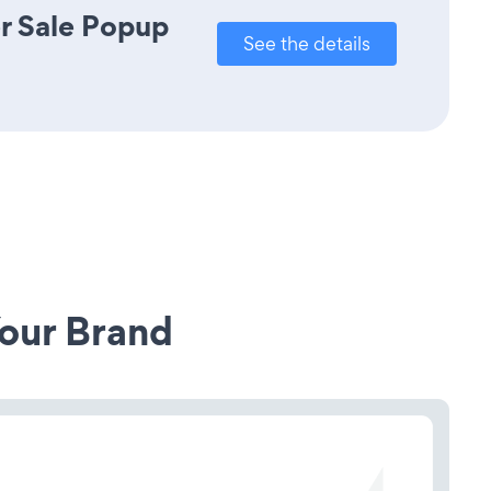
r Sale Popup
See the details
our Brand