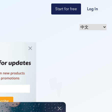
Start for free
Log In