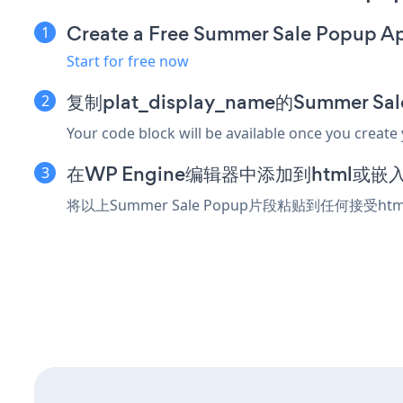
Create a Free Summer Sale Popup A
Start for free now
复制plat_display_name的Summer S
Your code block will be available once you create
在WP Engine编辑器中添加到html或
将以上Summer Sale Popup片段粘贴到任何接受h